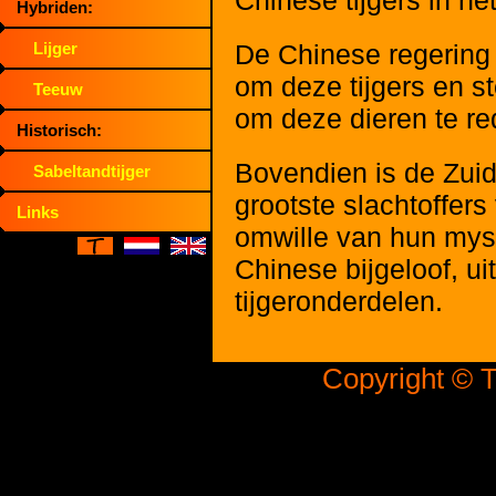
Chinese tijgers in het
Hybriden:
De Chinese regering
Lijger
om deze tijgers en s
Teeuw
om deze dieren te re
Historisch:
Bovendien is de Zuid
Sabeltandtijger
grootste slachtoffers
Links
omwille van hun myst
Chinese bijgeloof, u
tijgeronderdelen.
Copyright © T