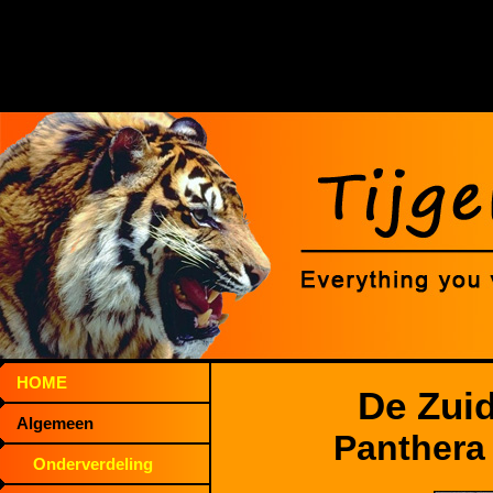
HOME
De Zuid
Algemeen
Panthera
Onderverdeling