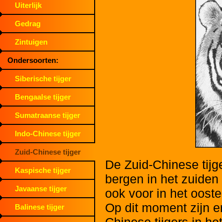
Uiterlijk
Gedrag
Zintuigen
Ondersoorten:
Siberische tijger
Bengaalse tijger
Sumatraanse tijger
Indo-Chinese tijger
Zuid-Chinese tijger
De Zuid-Chinese tijge
Kaspische tijger
bergen in het zuiden
Javaanse tijger
ook voor in het ooste
Op dit moment zijn er
Balinese tijger